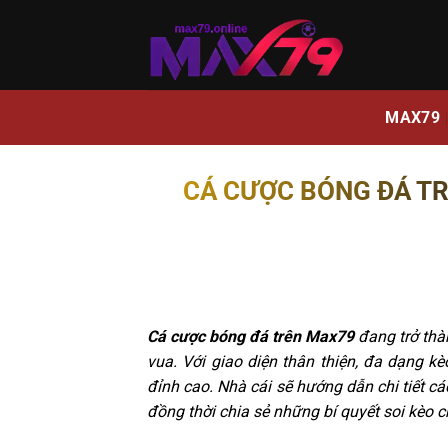
Bỏ
qua
nội
dung
MAX79
CÁ CƯỢC BÓNG ĐÁ TR
Cá cược bóng đá trên Max79
đang trở thà
vua. Với giao diện thân thiện, đa dạng k
đỉnh cao. Nhà cái sẽ hướng dẫn chi tiết 
đồng thời chia sẻ những bí quyết soi kèo c