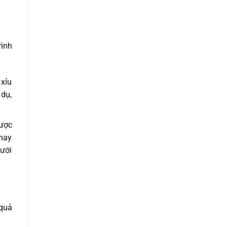
rình
 xỉu
 dụ,
cược
thay
dưới
 quả