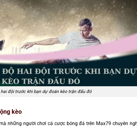
hai đội trước khi bạn dự đoán kèo trận đấu đó
động kèo
g mà những người chơi cá cược bóng đá trên Max79 chuyên ng