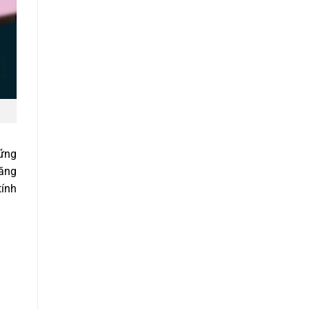
vững
tăng
tính