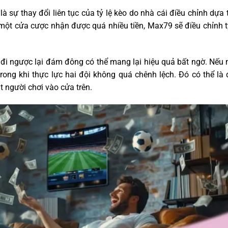
là sự thay đổi liên tục của tỷ lệ kèo do nhà cái điều chỉnh dựa 
 một cửa cược nhận được quá nhiều tiền, Max79 sẽ điều chỉnh t
c đi ngược lại đám đông có thể mang lại hiệu quả bất ngờ. Nếu
trong khi thực lực hai đội không quá chênh lệch. Đó có thể là
t người chơi vào cửa trên.