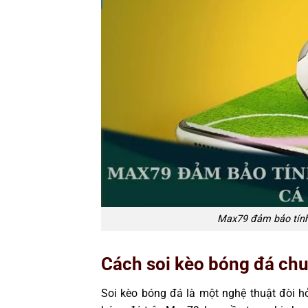
Max79 đảm bảo tính
Cách soi kèo bóng đá ch
Soi kèo bóng đá là một nghệ thuật đòi h