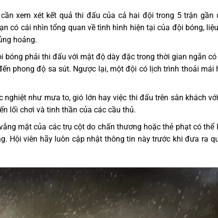
cần xem xét kết quả thi đấu của cả hai đội trong 5 trận gần
n có cái nhìn tổng quan về tình hình hiện tại của đội bóng, liệ
ủng hoảng.
i bóng phải thi đấu với mật độ dày đặc trong thời gian ngắn có
ến phong độ sa sút. Ngược lại, một đội có lịch trình thoải mái
hắc nghiệt như mưa to, gió lớn hay việc thi đấu trên sân khách vớ
n lối chơi và tinh thần của các cầu thủ.
vắng mặt của các trụ cột do chấn thương hoặc thẻ phạt có thể
 Hội viên hãy luôn cập nhật thông tin này trước khi đưa ra q